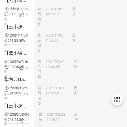
【云小课】打造企业数据“高内聚，低耦合”--试试GaussDB(DWS)逻辑集群，实现数据物理隔离
3548
发
2021/11/05
最
QGS
2021/11/05
版
数仓DWS
布
11:33:33
后
14:52:13
块
1
0
时
回
间
复
【云小课】不可不知的调优技巧-GaussDB(DWS)表结构优化
3333
发
2021/11/05
最
数仓云云
2021/11/05
版
数仓DWS
布
11:29:50
后
11:29:50
块
0
1
时
回
间
复
【云小课】大数据时代的隐私利器-GaussDB(DWS)数据脱敏
3861
发
2021/07/19
最
Select*fromMacchiato
2021/07/30
版
数仓DWS
布
10:35:30
后
23:40:55
块
1
0
时
回
间
复
华为云GaussDB(DWS)视频演示——交通卡口数据分析
6446
发
2020/11/25
最
匿名用户群体
2021/07/07
版
数仓DWS
布
11:28:51
后
17:58:52
块
6
0
时
回
间
复
【云小课】如何通过Data Studio连接数据仓库？
3888
发
2020/08/06
最
匿名用户群体
2021/06/28
版
数仓DWS
布
11:41:23
后
19:16:16
块
5
1
退
时
回