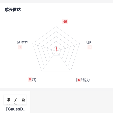
的
Programs
发
者
成长雷达
支
者
我
65
持
学
的
我
我
堂
博
的
我
0
3
的
我
客
论
的
我
我
技
的
坛
圈
的
我
的
我
0
0
术
云
子
直
的
我
课
的
我
支
声
播
活
的
程
认
的
我
博
关
粉
客
注
丝
持
建
动
关
证
实
的
【GaussDB(DWS)产品资料汇总】