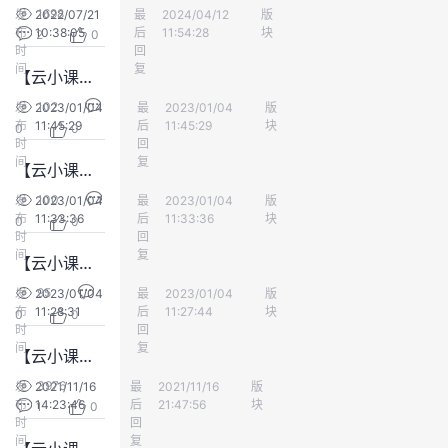
1698
发
2022/07/21
最
ljy691
2024/04/12
版
数仓DWS
议
注
验
收
布
10:38:05
后
11:54:28
块
2
0
时
回
间
藏
复
【云小课】GaussDB(DWS)资源管理介绍
102
发
2023/01/04
最
数仓云云
2023/01/04
版
数仓DWS
布
11:45:29
后
11:45:29
块
0
0
时
回
间
复
【云小课】GaussDB(DWS)如何使用函数实现数据列加解密
100
发
2023/01/04
最
数仓云云
2023/01/04
版
数仓DWS
布
11:33:36
后
11:33:36
块
0
0
时
回
间
复
【云小课】GaussDB(DWS)数据存储尽在掌控，冷热数据切换自如
95
发
2023/01/04
最
数仓云云
2023/01/04
版
数仓DWS
布
11:28:31
后
11:27:44
块
0
0
时
回
间
复
【云小课】运筹帷幄-GaussDB(DWS)教你分析阻塞SQL的几个妙招
3976
发
2021/11/16
最
QGS
2021/11/16
版
数仓DWS
布
14:23:46
后
21:47:56
块
1
0
时
回
间
复