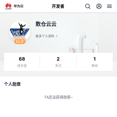
开发者
返
数仓云云
回
更多个人资料
Lv.2
68
2
1
个
成长值
关注
粉丝
我
人
个人勋章
我
的
主
TA还没获得勋章~
我
的
开
页
我
的
开
发