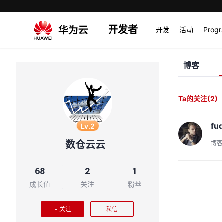
开发者
开发
活动
Prog
博客
Ta的关注
(2)
fu
Lv.2
数仓云云
博
68
2
1
成长值
关注
粉丝
+ 关注
私信