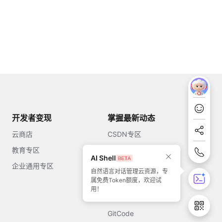
开发者变现
掌握最新动态
云商店
CSDN专区
教育专区
知乎
AI Shell
企业通用专区
开源中国
自然语言对话管理云资源，专
属免费Token额度，欢迎试
51CTO
用！
今日头条
GitCode