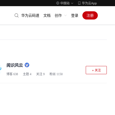
中国站
华为云App
华为云码道
文档
创作
登录
注册
阅识风云
+ 关注
博客
638
主题
4
关注
9
粉丝
1150