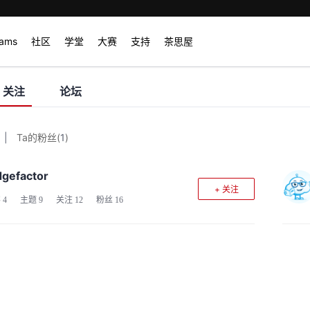
rams
社区
学堂
大赛
支持
茶思屋
关注
论坛
|
Ta的粉丝
(
1
)
dgefactor
+ 关注
客
4
主题
9
关注
12
粉丝
16