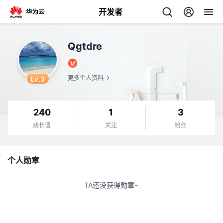
开发者
返
Qgtdre
回
Lv.3
更多个人资料
240
1
3
个
成长值
关注
粉丝
我
人
个人勋章
的
主
TA还没获得勋章~
开
页
发