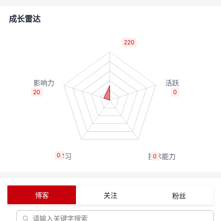
者
成长雷达
我
220
的
我
博
的
我
20
0
客
论
的
我
坛
圈
的
我
0
0
子
直
的
我
我
播
活
的
博客
关注
粉丝
我
动
关
的