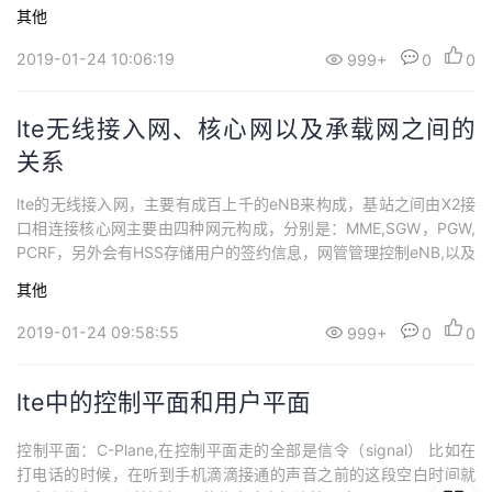
B与SGW相连的接口称为S1-U接口（走用户平面的数据）MME与M
其他
ME相连的接口称为：S10接口，MME与HSS相连的接口称为：S6a
接口MME与SGW相连的接口称为：S11接口S...
2019-01-24 10:06:19
999+
0
0
lte无线接入网、核心网以及承载网之间的
关系
lte的无线接入网，主要有成百上千的eNB来构成，基站之间由X2接
口相连接核心网主要由四种网元构成，分别是：MME,SGW，PGW,
PCRF，另外会有HSS存储用户的签约信息，网管管理控制eNB,以及
核心网的各个网元。承载网起到连接无线接入网与核心网的作用，
其他
由各种路由器、交换机、线缆连接构成。用户接入无线网以后，基
站将消息经由承载网送到核心网设备处，最后经过核心网的最边缘
2019-01-24 09:58:55
999+
0
0
的网元：PGW就可以...
lte中的控制平面和用户平面
控制平面：C-Plane,在控制平面走的全部是信令（signal） 比如在
打电话的时候，在听到手机滴滴接通的声音之前的这段空白时间就