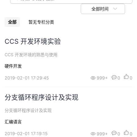
我
注
的
开
全部时间
的
Programs
发
全部
暂无专栏分类
支
者
CCS 开发环境实验
持
学
CCS 开发环境的熟悉与使用
硬件开发
我
堂
2019-02-01 17:29:45
999+
0
0
的
我
我
技
的
分支循环程序设计及实现
的
我
术
云
分支循环程序设计及实现
课
的
我
汇编语言
支
声
程
认
的
我
2019-02-01 17:19:15
999+
0
0