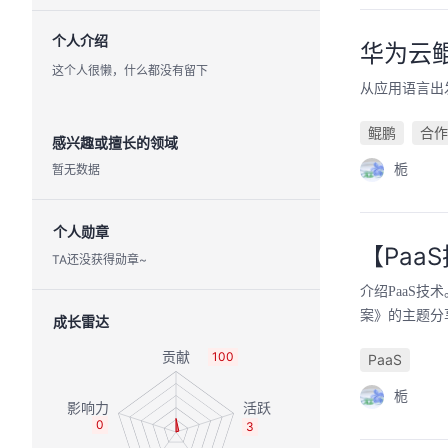
个人介绍
华为云
这个人很懒，什么都没有留下
从应用语言出
鲲鹏
合作
感兴趣或擅长的领域
暂无数据
栀
个人勋章
【Pa
TA还没获得勋章~
介绍PaaS
案》的主题分
成长雷达
100
PaaS
栀
0
3