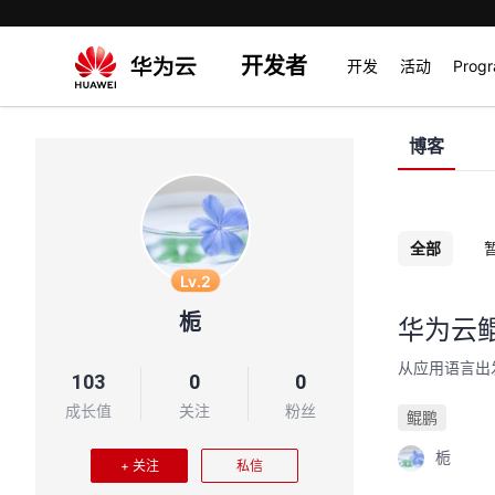
开发者
开发
活动
Prog
博客
全部
Lv.2
栀
华为云
从应用语言出
103
0
0
成长值
关注
粉丝
鲲鹏
栀
+ 关注
私信