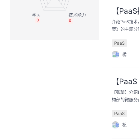
【Paa
0
0
介绍PaaS
案》的主题分
PaaS
栀
【Paa
【张琦】介绍P
构部的微服务
PaaS
栀