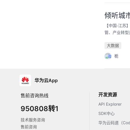
倾听城
【中国-江苏
管、产业转型
大数据
栀
华为云App
开发资源
售前咨询热线
API Explorer
950808转1
SDK中心
技术服务咨询
华为云码道（Code
售前咨询