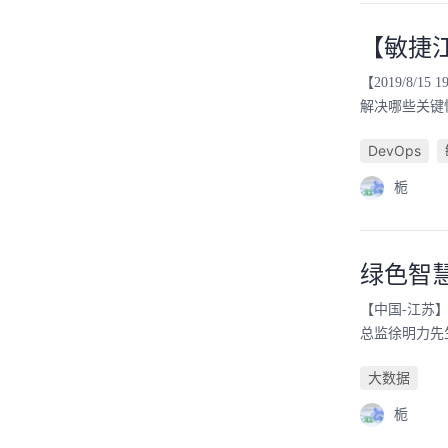
【敏捷
【2019/8
解决哪些关键
DevOps
栀
绿色智
【中国-江苏
总监徐明力先
大数据
栀