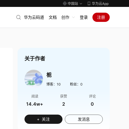
中国站
华为云App
华为云码道
文档
创作
登录
注册
关于作者
栀
博客：
10
粉丝：
0
阅读
获赞
评论
14.4w+
2
0
+ 关注
发消息