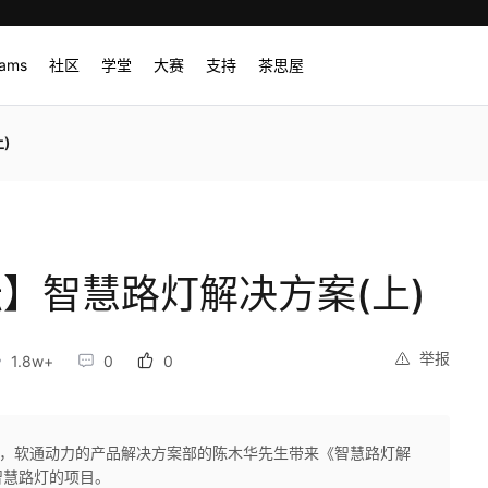
rams
社区
学堂
大赛
支持
茶思屋
)
坛】智慧路灯解决方案(上)
举报
1.8w+
0
0
有云，软通动力的产品解决方案部的陈木华先生带来《智慧路灯解
智慧路灯的项目。