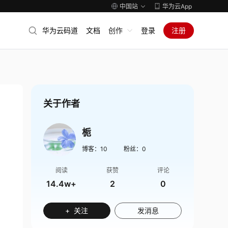
中国站
华为云App
华为云码道
文档
创作
登录
注册
关于作者
栀
博客：
10
粉丝：
0
阅读
获赞
评论
14.4w+
2
0
+ 关注
发消息