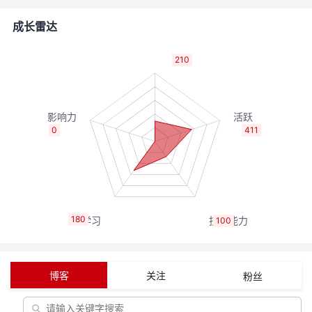
的
Programs
发
者
成长雷达
支
者
我
210
持
学
的
我
我
堂
博
的
我
0
411
的
我
客
论
的
我
我
技
的
坛
圈
的
我
的
我
180
100
术
云
子
直
的
我
课
的
我
支
声
播
活
的
程
认
的
我
博客
关注
粉丝
持
建
动
关
证
实
的