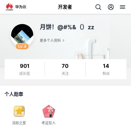
开发者
返
月饼！@#%&（）zz
回
更多个人资料
Lv.4
901
70
14
个
成长值
关注
粉丝
我
人
个人勋章
我
的
主
我
的
开
页
活跃之星
考证狂人
我
的
开
发