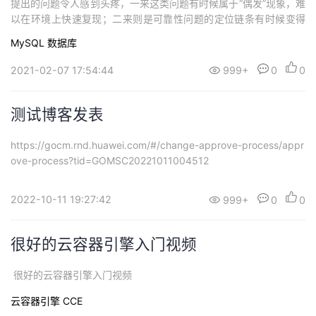
提出的问题令人感到头疼，一来这类问题有时候属于“偶发”现象，难
以在环境上快速复现；二来则是可靠性问题的定位链条有时候变得
很长，极端情况下可能要从 A 服务追踪到 Z 服务，或者是从应用代
MySQL
数据库
码追溯到硬件层面。本次分享的是一次关于 MySQL 高可用问题的
定位%过程，其中曲折，颇多但问题本身却比较有些代表性，遂将其
2021-02-07 17:54:44
999+
0
0
记录以供参考。 架构 首...
测试博客发表
https://gocm.rnd.huawei.com/#/change-approve-process/appr
ove-process?tid=GOMSC20221011004512
2022-10-11 19:27:42
999+
0
0
很好的云容器引擎入门视频
很好的云容器引擎入门视频
云容器引擎 CCE