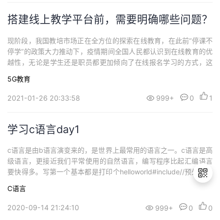
搭建线上教学平台前，需要明确哪些问题？
现阶段，我国教培市场正在全方位的探索在线教育，在此前“停课不
停学”的政策大力推动下，疫情期间全国人民都认识到在线教育的优
越性，无论是学生还是职员都更加倾向了在线报名学习的方式，这
也意味着线下教育机构不能停留在观望状态，需要立即转型做出实
5G教育
质性的改变，这也是为了保证自己不被市场所淘汰。因此，有些教
育机构已经开始着手准备搭建线上教学平台，不过在此之前，需要
2021-01-26 20:33:58
999+
0
1
明确哪些问题呢？第一，必须要...
学习c语言day1
c语言是由b语言演变来的，是世界上最常用的语言之一。c语言是高
级语言，更接近我们平常使用的自然语言，编写程序比起汇编语言
要快得多。写第一个基本都是打印个helloworld#include//预处理命
令，包含库函数的头文件stdio.hvoidmain()//void（空函数的意思）
C语言
过时了现在都用intmain，main是主函数，每个函数必须有一个{prin
tf("hellow...
2020-09-14 21:24:10
999+
0
0
退