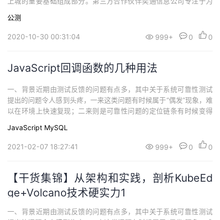
上城的重要基础组成部分。第三方合作伙伴奕通信息公司专注于为
客户提供融合无线接入控制技术、无线定位技术、云计算技术、大
公测
数据挖掘技术于一体的移动互联网解决方案。包括无线接入门户、
大数据挖掘和公安审计、室内地图绘制和呈现、室内定位和导航、
2020-10-30 00:31:04
999+
0
0
广告和资讯推送、客流统计分析...
JavaScript回调函数的几种用法
一、背景近期由测试反馈的问题有点多，其中关于系统可靠性测试
提出的问题令人感到头疼，一来这类问题有时候属于“偶发”现象，难
以在环境上快速复现；二来则是可靠性问题的定位链条有时候变得
很长，极端情况下可能要从 A 服务追踪到 Z 服务，或者是从应用代
JavaScript
MySQL
码追溯到硬件层面。本次分享的是一次关于 MySQL 高可用问题的
定位过程，其中曲折颇多但问题本身却比较有些代表性，遂将其记
2021-02-07 18:27:41
999+
0
0
录以供参考。架构首先，本系统...
【干货集锦】从架构和实践，剖析KubeEd
ge+Volcano技术硬实力1
一、背景近期由测试反馈的问题有点多，其中关于系统可靠性测试