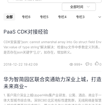
议
注
验
收
全部时间
藏
全部
专栏6
专栏5
专栏4
专栏3
专栏2
专栏1
PaaS CDK对接经验
CDK安装报“json: cannot unmarshal array into Go struct field Env
Var.value of type string”解决解决：检查bp文件中参数定义列表，
是否存在json关键字“[],{}”，如存在，增加转义。
2018-12-22 19:42:09
999+
0
0
华为智简园区联合奕通助力深业上城，打造
未来商业~
1. 客户简介深业上城UpperHills集产业研发、公寓、酒店、商业于一
体大型城市综合体。深圳CBD北区地标性建筑群，无线网络是智慧