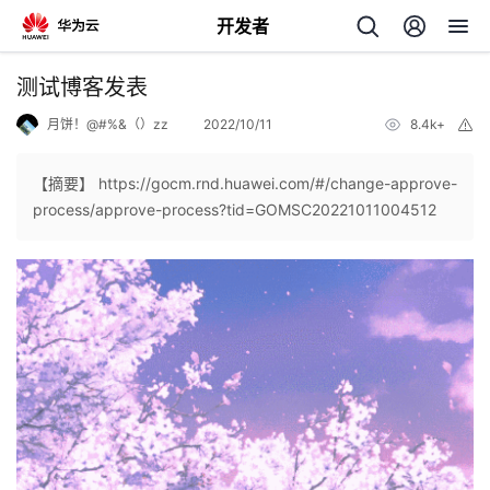
开发者
返
测试博客发表
回
月饼！@#%&（）zz
2022/10/11
8.4k+
举
报
【摘要】 https://gocm.rnd.huawei.com/#/change-approve-
process/approve-process?tid=GOMSC20221011004512
个
我
人
的
主
开
页
发