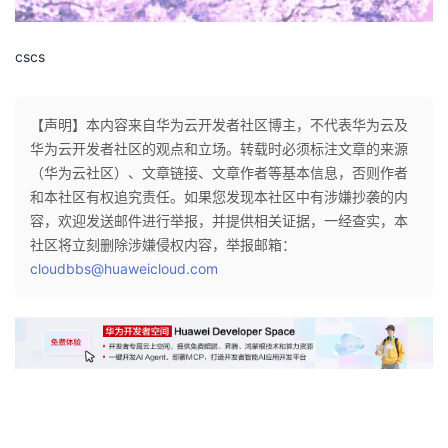
者
cscs
我
【声明】本内容来自华为云开发者社区博主，不代表华为云及
的
我
华为云开发者社区的观点和立场。转载时必须标注文章的来源
（华为云社区）、文章链接、文章作者等基本信息，否则作者
博
的
我
和本社区有权追究责任。如果您发现本社区中有涉嫌抄袭的内
容，欢迎发送邮件进行举报，并提供相关证据，一经查实，本
客
论
的
我
社区将立刻删除涉嫌侵权内容，举报邮箱：
cloudbbs@huaweicloud.com
坛
圈
的
我
子
直
的
我
我
播
活
的
我
动
关
的