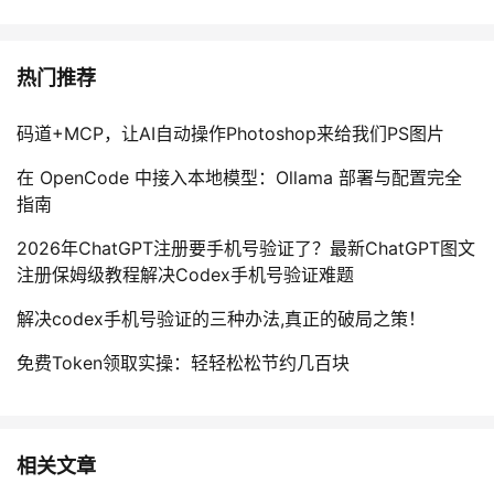
我
注
的
开
热门推荐
的
Programs
发
支
码道+MCP，让AI自动操作Photoshop来给我们PS图片
者
在 OpenCode 中接入本地模型：Ollama 部署与配置完全
持
学
指南
我
堂
2026年ChatGPT注册要手机号验证了？最新ChatGPT图文
注册保姆级教程解决Codex手机号验证难题
的
我
我
解决codex手机号验证的三种办法,真正的破局之策！
技
的
的
我
免费Token领取实操：轻轻松松节约几百块
术
云
课
的
我
支
声
程
认
的
我
相关文章