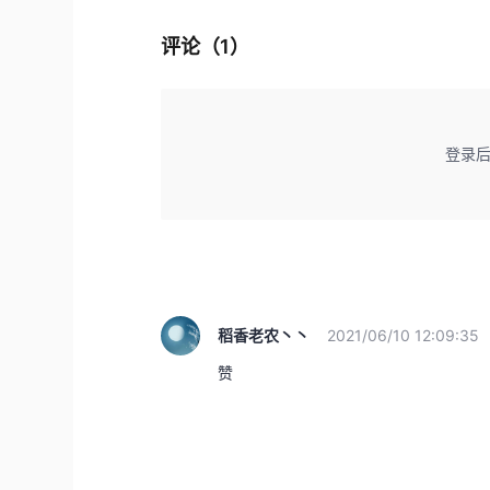
评论（
1
）
登录
稻香老农丶丶
2021/06/10 12:09:35
赞