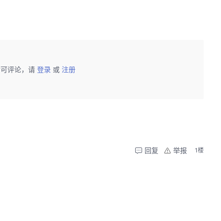
后可评论，请
登录
或
注册
回复
举报
1楼