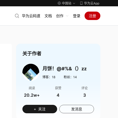
中国站
华为云App
华为云码道
文档
创作
登录
注册
关于作者
月饼！@#%&（）zz
博客：
18
粉丝：
14
阅读
获赞
评论
20.2w+
4
3
+ 关注
发消息