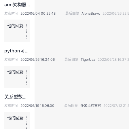
持
建
证
实
的
arm架构服务器安装SQL SERVER
发布时间
2022/06/04 00:25:48
最后回复
AlphaBravo
2022/06/26 22:
议
验
收
他的回复:
感
藏
谢
分
享
python可视化分析绘制带趋势线的散点图和边缘直方图【转载】
发布时间
2022/06/26 16:34:06
最后回复
TigerUsa
2022/06/28 16:37:
他的回复:
感
谢
分
享
关系型数据库架构介绍
发布时间
2022/06/19 16:06:00
最后回复
多米诺的古牌
2022/07/12 21:
他的回复:
感
谢
分