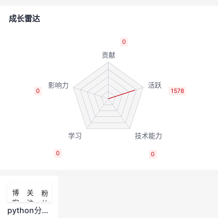
者
成长雷达
我
0
的
我
博
的
我
0
1578
客
论
的
我
坛
圈
的
我
0
0
子
直
的
我
我
播
活
的
博
关
粉
客
注
丝
我
动
关
的
python分割字符串