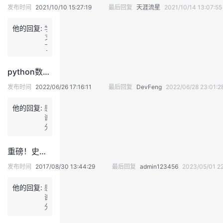
发布时间
2021/10/10 15:27:19
最后回复
天涯流星
2021/10/14 13:07:55
我
注
的
开
他的回复:
学
的
Programs
发
习
了,
感
支
者
谢
python数据分析之单因素分析线性拟合及地理编码【转载】
分
持
学
享
发布时间
2022/06/26 17:16:11
最后回复
DevFeng
2022/06/28 23:01:2
他的回复:
我
感
堂
谢
分
的
我
我
享
重磅！史上最全的DevOps资料分享！
技
的
的
我
发布时间
2017/08/30 13:44:29
最后回复
admin123456
2023/05/01 2
术
云
课
的
我
他的回复:
感
谢
支
声
程
认
的
我
分
享