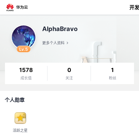
开
返
AlphaBravo
回
更多个人资料
Lv.5
1578
0
1
个
成长值
关注
粉丝
我
人
个人勋章
的
主
开
页
活跃之星
发