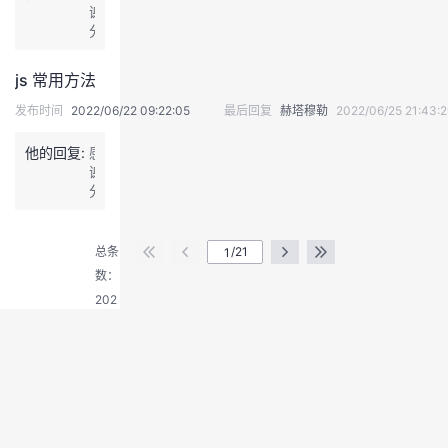
谢
分
享
js 常用方法
发布时间
2022/06/22 09:22:05
最后回复
赫塔穆勒
2022/06/25 21:43:2
他的回复:
感
谢
分
退
享
出
登
总条
/21
录
数：
202