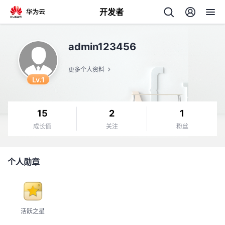
开发者
返
admin123456
回
更多个人资料
Lv.1
15
2
1
个
成长值
关注
粉丝
我
人
个人勋章
我
的
主
我
的
开
页
活跃之星
我
的
开
发