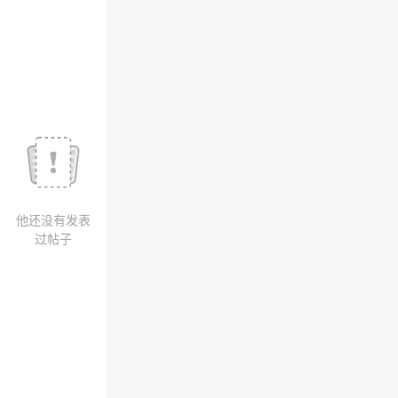
议
注
验
收
藏
他还没有发表
过帖子