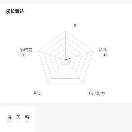
的
Programs
发
者
成长雷达
支
者
我
0
持
学
的
我
我
堂
博
的
我
3
12
的
我
客
论
的
我
我
技
的
坛
圈
的
我
的
我
0
0
术
云
子
直
的
我
课
的
我
支
声
播
活
的
程
认
的
我
博
关
粉
客
注
丝
持
建
动
关
证
实
的