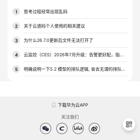
我
注
的
开
思考过程经常出现乱码
1
的
Programs
发
关于云道码个人使用的相关建议
2
支
者
为什么26.7.0更新后文件无法打开了
3
持
学
云监控（CES）2026年7月升级：告警更好配，指标更好查，插件更好装
4
我
堂
明确说明一下5.2 模型的排队逻辑, 省去无谓的排队时间
5
的
我
我
技
的
的
我
下载华为云APP
术
云
课
的
我
关注我们
支
声
程
认
的
我