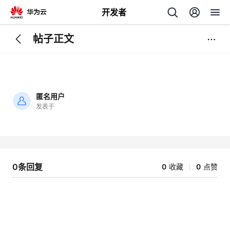
开发者
帖子正文
返
回
匿名用户
发表于
加
载
个
失
败
我
人
0条回复
0
收藏
0
点赞
的
主
开
页
发