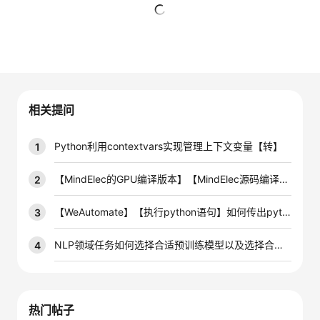
者
暂无回复
我
的
我
相关提问
博
的
我
Python利用contextvars实现管理上下文变量【转】
1
客
论
的
我
【MindElec的GPU编译版本】【MindElec源码编译过程中出现问题】Could NOT find Python3
2
坛
圈
的
我
【WeAutomate】【执行python语句】如何传出python语句创建的DataFrame
3
子
直
的
我
NLP领域任务如何选择合适预训练模型以及选择合适的方案【规范建议】
4
我
播
活
的
我
动
关
的
热门帖子