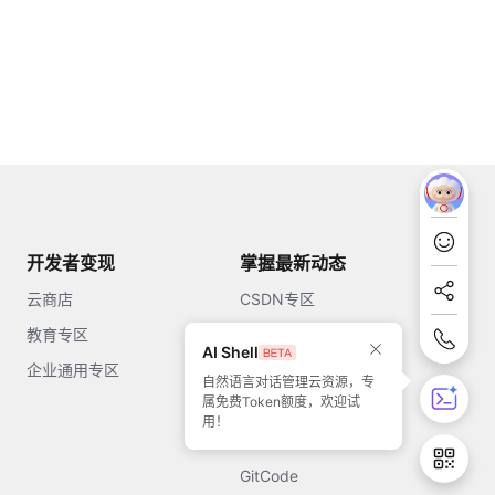
开发者变现
掌握最新动态
云商店
CSDN专区
教育专区
知乎
AI Shell
企业通用专区
开源中国
自然语言对话管理云资源，专
属免费Token额度，欢迎试
51CTO
用！
今日头条
GitCode