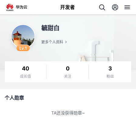
开发者
返
毓甜白
回
更多个人资料
Lv.1
40
0
3
个
成长值
关注
粉丝
我
人
个人勋章
我
的
主
TA还没获得勋章~
我
的
开
页
我
的
开
发