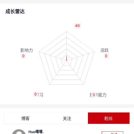
的
Programs
发
者
成长雷达
支
者
我
40
持
学
的
我
我
堂
博
的
我
0
0
的
我
客
论
的
我
我
技
的
坛
圈
的
我
的
我
0
0
术
云
子
直
的
我
课
的
我
支
声
播
活
的
程
认
的
我
博客
关注
粉丝
持
建
动
关
证
实
的
Huo嚯嚯.