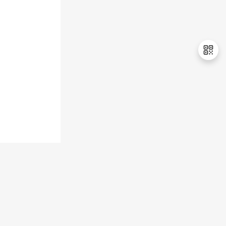
持
建
证
实
的
议
验
收
藏
退
出
登
录