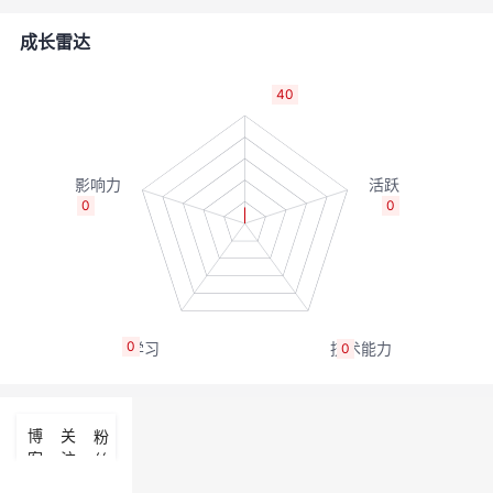
者
成长雷达
我
40
的
我
博
的
我
0
0
客
论
的
我
坛
圈
的
我
0
0
子
直
的
我
我
播
活
的
博
关
粉
客
注
丝
我
动
关
的