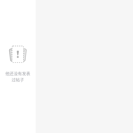
我
注
的
开
的
Programs
发
支
者
持
学
我
堂
他还没有发表
的
我
我
过帖子
技
的
的
我
术
云
课
的
我
支
声
程
认
的
我