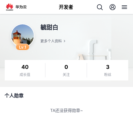
开发者
返
毓甜白
回
更多个人资料
Lv.1
40
0
3
个
成长值
关注
粉丝
我
人
个人勋章
我
的
主
TA还没获得勋章~
我
的
开
页
我
的
开
发