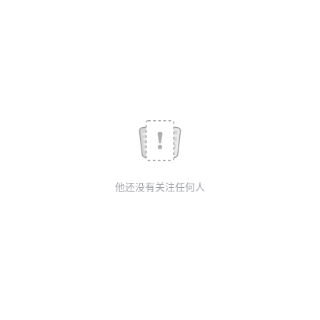
议
注
验
收
藏
他还没有关注任何人