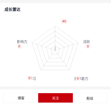
的
Programs
发
者
成长雷达
支
者
我
40
持
学
的
我
我
堂
博
的
我
0
0
的
我
客
论
的
我
我
技
的
坛
圈
的
我
的
我
0
0
术
云
子
直
的
我
课
的
我
支
声
播
活
的
程
认
的
我
博客
关注
粉丝
持
建
动
关
证
实
的