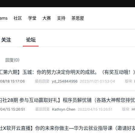
rams
社区
学堂
大赛
支持
茶思屋
关注
论坛
回复
(0)
佬汇第六期】玉城：你的努力决定你明天的成就。（有奖互动哦！
08/18 15:17:06
最后回复
yd_254844956
2023/11/21 01:53:04
版块
研习社28期 参与互动赢取好礼】程序员解忧铺（各路大神帮您排
04/15 15:26:51
最后回复
Kathryn Chen
2022/04/15 15:26:51
版块
H
习社X软开云直播】你的未来你做主—华为云就业指导课（邀请好