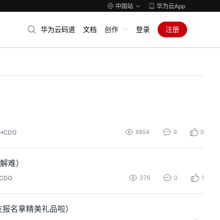
中国站
华为云App
华为云码道
文档
创作
登录
注册
）
6854
9
0
HCDG
忧解难）
376
0
1
CDG
友报名拿精美礼品啦）