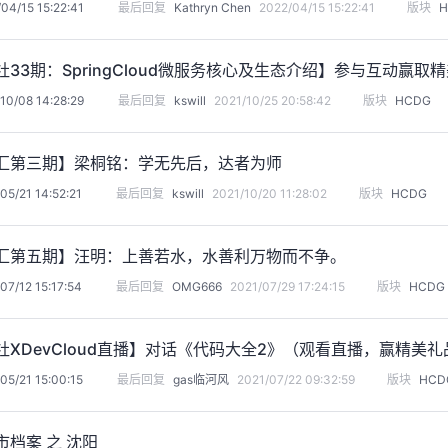
04/15 15:22:41
最后回复
Kathryn Chen
2022/04/15 15:22:41
版块
H
社33期：SpringCloud微服务核心及生态介绍】参与互动赢取
10/08 14:28:29
最后回复
kswill
2021/10/25 20:58:42
版块
HCDG
佬汇第三期】梁桐铭：学无先后，达者为师
05/21 14:52:21
最后回复
kswill
2021/10/20 11:28:02
版块
HCDG
佬汇第五期】汪明：上善若水，水善利万物而不争。
07/12 15:17:54
最后回复
OMG666
2021/07/29 17:24:15
版块
HCDG
社XDevCloud直播】对话《代码大全2》（观看直播，赢精美礼
05/21 15:00:15
最后回复
gas临河风
2021/07/22 09:32:59
版块
HCD
市档案 之 沈阳