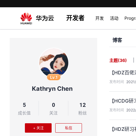
开发者
开发
活动
Prog
博客
|
主题
(36)
【HDZ百
Lv.1
发布时间
2021/
Kathryn Chen
【HCDG
5
0
12
发布时间
2022/
成长值
关注
粉丝
+ 关注
私信
【HDZ研