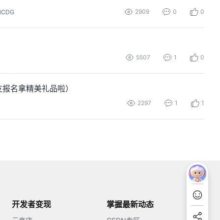
2909
0
0
HCDG
5507
1
0
友报名拿精美礼品啦）
2297
1
1
开发者变现
掌握最新动态