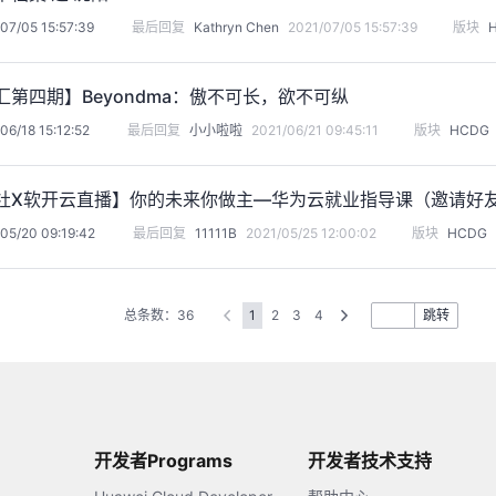
07/05 15:57:39
最后回复
Kathryn Chen
2021/07/05 15:57:39
版块
汇第四期】Beyondma：傲不可长，欲不可纵
06/18 15:12:52
最后回复
小小啦啦
2021/06/21 09:45:11
版块
HCDG
习社X软开云直播】你的未来你做主—华为云就业指导课（邀请好
05/20 09:19:42
最后回复
11111B
2021/05/25 12:00:02
版块
HCDG
总条数：36
1
2
3
4
跳转
开发者Programs
开发者技术支持