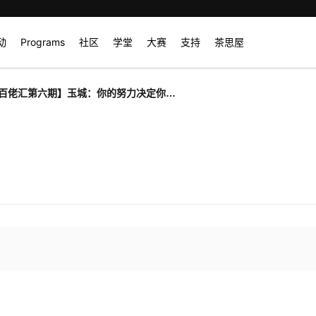
动
Programs
社区
学堂
大赛
支持
茶思屋
Z百佬汇第六期】玉城：你的努力决定你明
就。（有奖互动哦！）