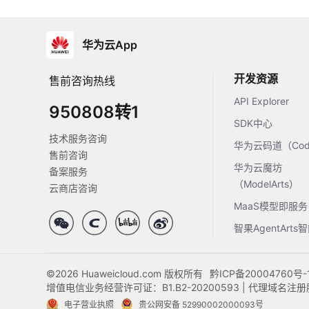
华为云App
开发资源
售前咨询热线
API Explorer
950808转1
SDK中心
技术服务咨询
华为云码道（Code
售前咨询
华为云魔坊
备案服务
（ModelArts）
云商店咨询
MaaS模型即服务
智果AgentArt
©2026 Huaweicloud.com 版权所有
黔ICP备20004760号-
增值电信业务经营许可证：B1.B2-20200593 | 代理域名
电子营业执照
贵公网安备 52990002000093号