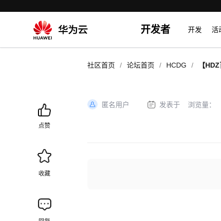
开发者
开发
活
/
/
/
社区首页
论坛首页
HCDG
【HD
天的成
匿名用户
发表于
浏览量：
加
载
点赞
失
败
收藏