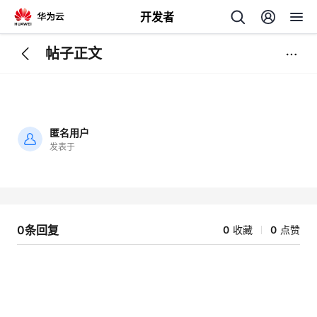
开发者
帖子正文
返
回
匿名用户
发表于
加
载
个
失
败
我
人
0条回复
0
收藏
0
点赞
我
的
主
我
的
开
页
我
的
开
发