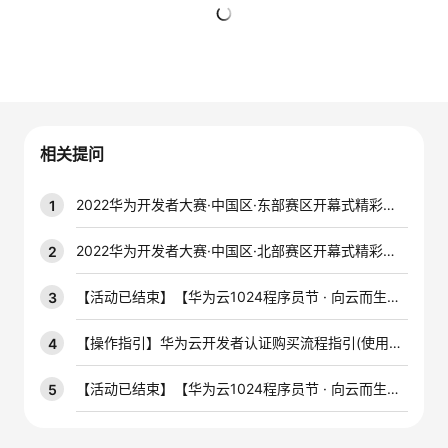
的
Programs
发
者
暂无回复
支
者
我
持
学
的
我
相关提问
我
堂
博
的
我
2022华为开发者大赛·中国区·东部赛区开幕式精彩集锦
1
的
我
客
论
的
我
我
2022华为开发者大赛·中国区·北部赛区开幕式精彩集锦
2
技
的
坛
圈
的
我
的
我
【活动已结束】【华为云1024程序员节 · 向云而生】签到助力，多重礼品等你拿！
3
术
云
子
直
的
我
课
的
我
【操作指引】华为云开发者认证购买流程指引(使用代金券)
4
支
声
播
活
的
程
认
的
我
【活动已结束】【华为云1024程序员节 · 向云而生】斗图大赛，拼脑洞，得奖品！
5
持
建
动
关
证
实
的