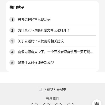
议
注
验
收
热门帖子
藏
思考过程经常出现乱码
1
为什么26.7.0更新后文件无法打开了
2
关于云道码个人使用的相关建议
3
套餐内额度太少了，一个开发者深度使用一天可能就是大几千万的tokens，能不能增加一下套餐内的配额
4
码道什么时候能更新模型
5
下载华为云APP
关注我们