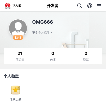
开发者
返
OMG666
回
更多个人资料
Lv.1
21
0
0
个
成长值
关注
粉丝
我
人
个人勋章
我
的
主
我
的
开
页
活跃之星
我
的
开
发