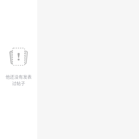
议
注
验
收
藏
他还没有发表
过帖子