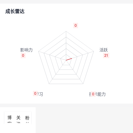
的
Programs
发
者
成长雷达
支
者
我
0
持
学
的
我
我
堂
博
的
我
0
21
的
我
客
论
的
我
我
技
的
坛
圈
的
我
的
我
0
0
术
云
子
直
的
我
课
的
我
支
声
播
活
的
程
认
的
我
博
关
粉
客
注
丝
持
建
动
关
证
实
的