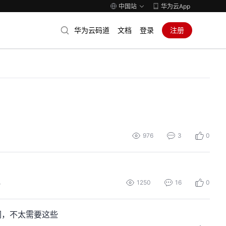
中国站
华为云App
华为云码道
文档
登录
注册
976
3
0
1250
16
0
心
们，不太需要这些