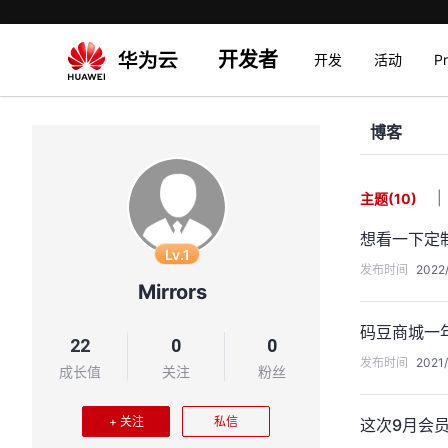
开发者
开发
活动
P
博客
|
主题
(10)
想看一下定
Lv.1
发布时间
2022/
Mirrors
码豆商城一
22
0
0
发布时间
2021/
成长值
关注
粉丝
+ 关注
私信
这次9月会