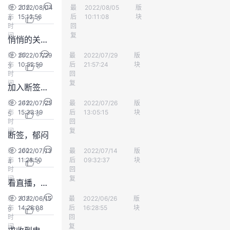
316
发
2022/08/04
最
闫闫闫
2022/08/05
版
会员中心
我
注
的
开
布
15:12:56
后
10:11:08
块
4
0
时
回
的
间
Programs
复
发
悄悄的关，悄悄的开
60
发
2022/07/29
最
赫塔穆勒
2022/07/29
版
会员中心
支
者
布
10:52:59
后
21:57:24
块
3
0
时
回
间
复
持
学
加入断签的大部队
149
发
2022/07/25
最
koalalee
2022/07/26
版
会员中心
我
堂
布
15:33:19
后
13:05:15
块
5
0
时
回
间
复
断签，郁闷
的
我
我
160
发
2022/07/13
最
闫闫闫
2022/07/14
版
会员中心
布
11:28:50
技
的
后
09:32:37
块
的
我
4
0
时
回
间
复
看直播，抽大奖-鲲鹏社区
术
云
课
的
我
414
发
2022/06/15
最
赫塔穆勒
2022/06/26
版
会员中心
布
14:28:08
后
16:28:55
块
支
声
9
0
程
认
的
我
时
回
间
复