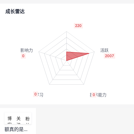
者
成长雷达
我
220
的
我
博
的
我
0
2007
客
论
的
我
坛
圈
的
我
0
0
子
直
的
我
我
播
活
的
博
关
粉
客
注
丝
我
动
关
的
额真的是关了个寂寞