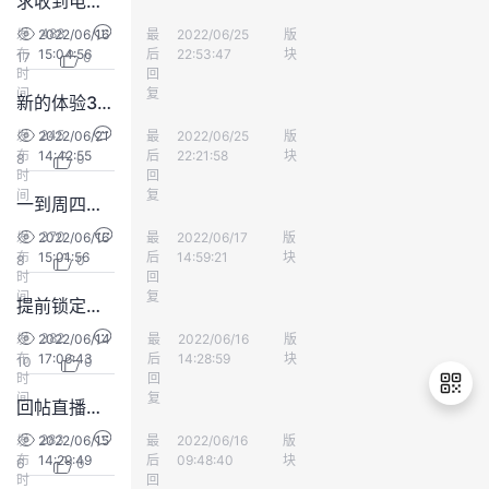
求收到电饭锅小伙伴晒图
持
建
证
实
的
488
发
2022/06/16
最
yyyang
2022/06/25
版
会员中心
布
15:04:56
后
22:53:47
块
17
0
议
验
收
时
回
间
复
新的体验30天后会如何？
藏
245
发
2022/06/21
最
赫塔穆勒
2022/06/25
版
会员中心
布
14:42:55
后
22:21:58
块
8
0
时
回
间
复
一到周四下午三点就紧张
370
发
2022/06/16
最
koalalee
2022/06/17
版
会员中心
布
15:01:56
后
14:59:21
块
8
0
时
回
间
复
提前锁定鲲鹏相关直播，赢华为Mate Xs2等丰厚礼品
382
发
2022/06/14
最
koalalee221
2022/06/16
版
会员中心
布
17:06:43
后
14:28:59
块
10
0
时
回
间
复
回帖直播金句，赢华为无线耳机
283
发
2022/06/15
最
闫闫闫
2022/06/16
版
会员中心
布
14:29:49
后
09:48:40
块
6
0
退
时
回