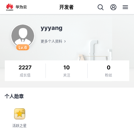
开发者
返
yyyang
回
更多个人资料
Lv.6
2227
10
0
个
成长值
关注
粉丝
我
人
个人勋章
的
主
开
页
活跃之星
发