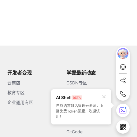
开发者变现
掌握最新动态
云商店
CSDN专区
教育专区
知乎
AI Shell
企业通用专区
开源中国
自然语言对话管理云资源，专
属免费Token额度，欢迎试
51CTO
用！
今日头条
GitCode