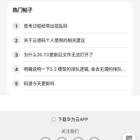
我
注
的
开
热门帖子
的
Programs
发
思考过程经常出现乱码
1
支
者
关于云道码个人使用的相关建议
2
持
学
为什么26.7.0更新后文件无法打开了
3
我
堂
明确说明一下5.2 模型的排队逻辑, 省去无谓的排队时间
4
的
我
码道今天更新吗
5
我
技
的
的
我
术
云
课
的
我
下载华为云APP
支
声
程
认
的
我
关注我们