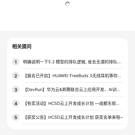
者
暂无回复
我
的
我
相关提问
博
的
我
明确说明一下5.2 模型的排队逻辑, 省去无谓的排队时间
1
客
论
的
我
【报名已开启】HUAWEI FreeBuds 3无线耳机等你拿~快来参与CodeArts实践体验！
2
坛
圈
的
我
【DevRun】华为云&昇腾联合云上应用开发、AI训练营来咯~~
3
子
直
的
我
【有奖活动】HCSD云上开发成长计划 —成都东软学院专场
4
我
播
活
的
【获奖公告】HCSD云上开发成长计划 获奖名单来啦~
5
我
动
关
的