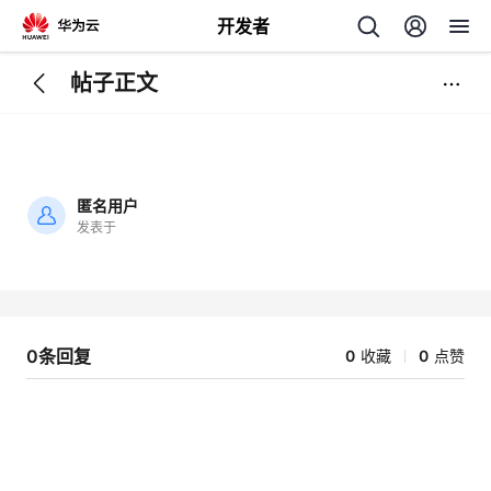
开发者
帖子正文
返
回
匿名用户
发表于
加
载
个
失
败
我
人
0条回复
0
收藏
0
点赞
的
主
开
页
发