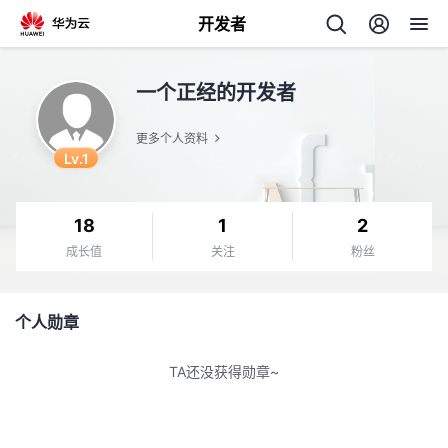
开发者
返
一个正经的开发者
回
更多个人资料
Lv.1
18
1
2
个
成长值
关注
粉丝
我
人
个人勋章
我
的
主
TA还没获得勋章~
我
的
开
页
我
的
开
发