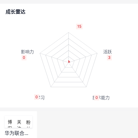
的
Programs
发
者
成长雷达
支
者
我
15
持
学
的
我
我
堂
博
的
我
0
3
的
我
客
论
的
我
我
技
的
坛
圈
的
我
的
我
0
0
术
云
子
直
的
我
课
的
我
支
声
播
活
的
程
认
的
我
博
关
粉
客
注
丝
持
建
动
关
证
实
的
华为联合上海快仓获“工业互联网网络优秀解决方案”奖