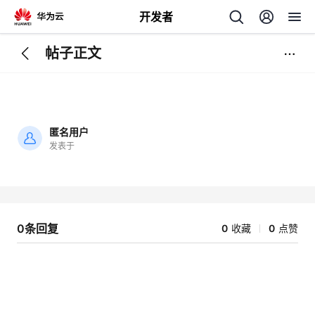
开发者
帖子正文
返
回
匿名用户
发表于
加
载
个
失
败
我
人
0条回复
0
收藏
0
点赞
我
的
主
我
的
开
页
我
的
开
发