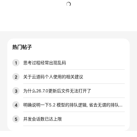
的
Programs
发
者
暂无回复
支
者
我
持
学
的
我
热门帖子
我
堂
博
的
我
思考过程经常出现乱码
1
的
我
客
论
的
我
我
关于云道码个人使用的相关建议
2
技
的
坛
圈
的
我
的
我
为什么26.7.0更新后文件无法打开了
3
术
云
子
直
的
我
课
的
我
明确说明一下5.2 模型的排队逻辑, 省去无谓的排队时间
4
支
声
播
活
的
程
认
的
我
并发会话数已达上限
5
持
建
动
关
证
实
的