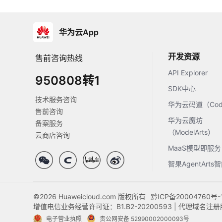
华为云App
开发资源
售前咨询热线
API Explorer
950808转1
SDK中心
技术服务咨询
华为云码道（Code
售前咨询
华为云魔坊
备案服务
（ModelArts）
云商店咨询
MaaS模型即服务
智果AgentArt
©2026 Huaweicloud.com 版权所有
黔ICP备20004760号-
增值电信业务经营许可证：B1.B2-20200593 | 代理域名
电子营业执照
贵公网安备 52990002000093号