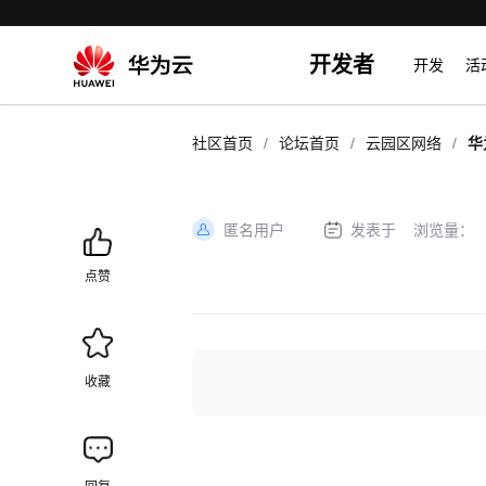
开发者
开发
活
/
/
/
社区首页
论坛首页
云园区网络
华
方
匿名用户
发表于
浏览量：
加
载
点赞
失
败
收藏