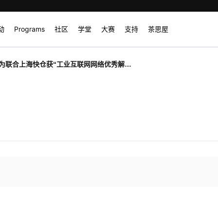
动
Programs
社区
学堂
大赛
支持
茶思屋
为联合上海快仓获“工业互联网网络优秀解决
案”奖