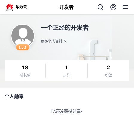
开发者
返
一个正经的开发者
回
更多个人资料
Lv.1
18
1
2
个
成长值
关注
粉丝
我
人
个人勋章
的
主
TA还没获得勋章~
开
页
发