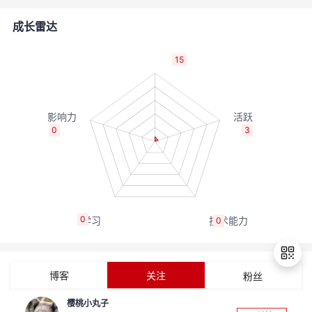
者
成长雷达
我
15
的
我
博
的
我
0
3
客
论
的
我
坛
圈
的
我
0
0
子
直
的
我
我
播
活
的
博客
关注
粉丝
我
动
关
的
樱桃小丸子
退