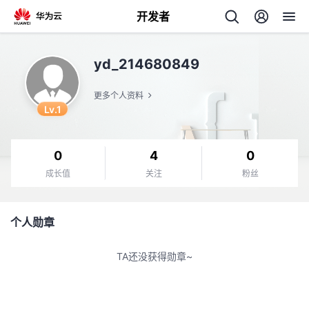
开发者
返
yd_214680849
回
更多个人资料
Lv.1
0
4
0
个
成长值
关注
粉丝
我
人
个人勋章
的
主
TA还没获得勋章~
开
页
发