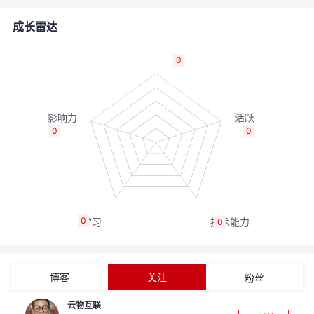
者
成长雷达
我
0
的
我
博
的
我
0
0
客
论
的
我
坛
圈
的
我
0
0
子
直
的
我
我
播
活
的
博客
关注
粉丝
我
动
关
的
云物互联