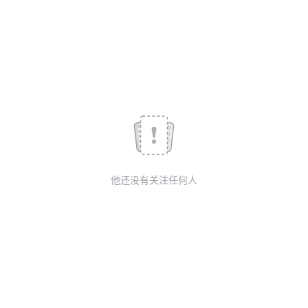
我
注
的
开
的
Programs
发
支
者
持
学
我
堂
他还没有关注任何人
的
我
我
技
的
的
我
术
云
课
的
我
支
声
程
认
的
我