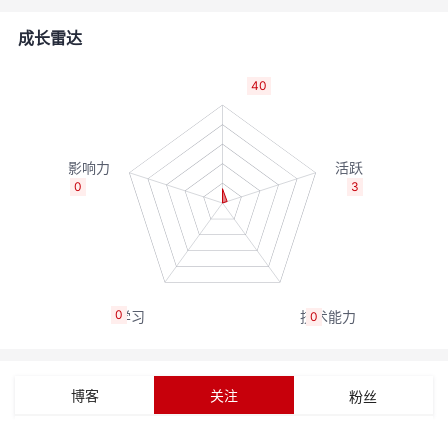
者
成长雷达
我
40
的
我
博
的
我
0
3
客
论
的
我
坛
圈
的
我
0
0
子
直
的
我
我
播
活
的
博客
关注
粉丝
我
动
关
的