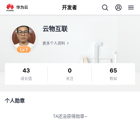
开发者
返
云物互联
回
更多个人资料
Lv.1
43
0
65
个
成长值
关注
粉丝
我
人
个人勋章
的
主
TA还没获得勋章~
开
页
发