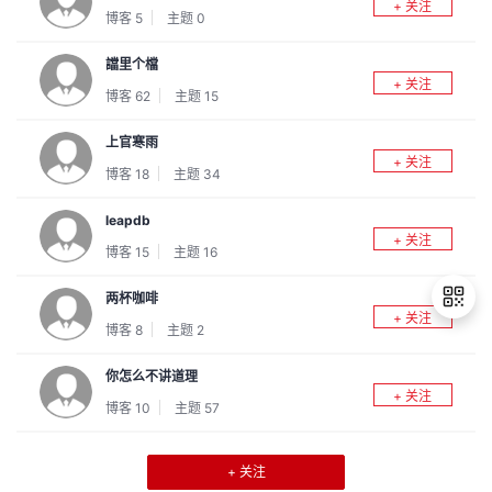
+ 关注
博客
5
主题
0
我
注
的
开
譡里个檔
的
Programs
发
+ 关注
博客
62
主题
15
支
者
上官寒雨
+ 关注
博客
18
主题
34
持
学
leapdb
我
堂
+ 关注
博客
15
主题
16
的
我
我
两杯咖啡
+ 关注
博客
8
主题
2
技
的
的
我
你怎么不讲道理
退
术
云
+ 关注
课
的
我
出
博客
10
主题
57
登
支
声
程
认
的
我
录
+ 关注