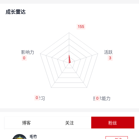
者
成长雷达
我
155
的
我
博
的
我
0
3
客
论
的
我
坛
圈
的
我
0
0
子
直
的
我
我
播
活
的
博客
关注
粉丝
我
动
关
的
毛竹