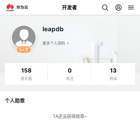
开发者
返
leapdb
回
更多个人资料
Lv.2
158
0
13
个
成长值
关注
粉丝
我
人
个人勋章
的
主
TA还没获得勋章~
开
页
发