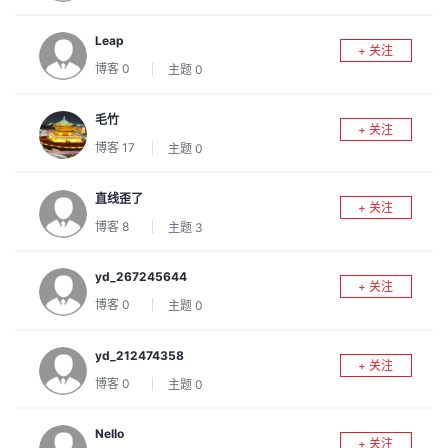
Leap
+ 关注
博客
0
主题
0
毛竹
+ 关注
博客
17
主题
0
直线歪了
+ 关注
博客
8
主题
3
yd_267245644
+ 关注
博客
0
主题
0
yd_212474358
+ 关注
博客
0
主题
0
Nello
+ 关注