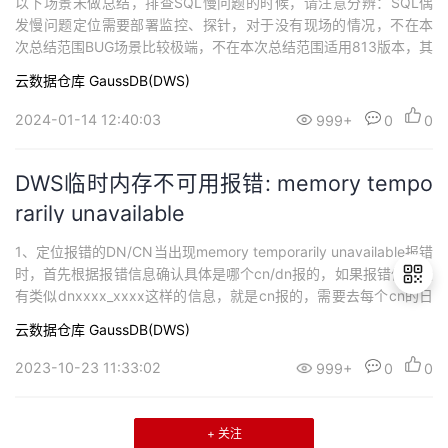
以下场景未做总结，排查SQL慢问题的时候，请注意分辨：SQL偶
发慢问题定位需要部署监控、探针，对于没有现场的情况，不在本
次总结范围BUG场景比较极端，不在本次总结范围适用813版本，其
他版本不作保证1、单SQL慢先通过 pgxc_lock_conflicts 视图判断S
云数据仓库 GaussDB(DWS)
QL是否在等锁，如果不是等锁，继续往下看↓↓↓1.1 查询慢总体调
优策略 https://bbs.huaweicloud.c...
2024-01-14 12:40:03
999+
0
0
DWS临时内存不可用报错: memory tempo
rarily unavailable
1、定位报错的DN/CN当出现memory temporarily unavailable报错
时，首先根据报错信息确认具体是哪个cn/dn报的，如果报错信息没
有类似dnxxxx_xxxx这样的信息，就是cn报的，需要去每个cn的日
志里排查是哪个cn。2、DWS813以前的版本内存报错定位通过free
云数据仓库 GaussDB(DWS)
-g或者top命令查看操作系统内存使用情况，确认是操作系统内存耗
退
尽导致，还是cn/dn的内存...
2023-10-23 11:33:02
999+
0
0
出
登
录
+ 关注