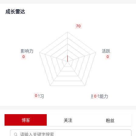
者
成长雷达
我
70
的
我
博
的
我
0
0
客
论
的
我
坛
圈
的
我
0
0
子
直
的
我
我
播
活
的
博客
关注
粉丝
我
动
关
的