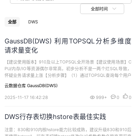
我
注
的
开
全部时间
的
Programs
发
全部
DWS
支
者
GaussDB(DWS) 利用TOPSQL分析多维度
请求量变化
持
学
【建议使用版本】910及以上TOPSQL全开场景【建议使用场景】C
我
堂
PU/内存/IO等资源偶尔非常高，初步分析不是一两个烂SQL导致，
怀疑业务请求量上涨【分析步骤】（1）通过TOPSQL查询每个用户
的
我
我
不同类型请求每分钟的请求次数，参考如下SQL：select to_char(st
云数据仓库 GaussDB(DWS)
art_time,‘yyyy-mm-dd hh24:mi’),username,stmt_type,count(*)
技
的
...
的
我
2025-11-17 16:42:28
999+
0
0
术
云
课
的
我
DWS行存表切换hstore表最佳实践
支
声
程
认
的
我
注意：830和910内核hstore能力比较成熟，建议升级830和910后