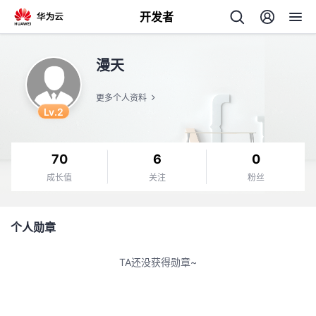
开发者
返
漫天
回
更多个人资料
Lv.2
70
6
0
个
成长值
关注
粉丝
我
人
个人勋章
的
主
TA还没获得勋章~
开
页
发