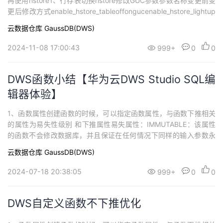
再使用hstore1、行存表切换hstore修改GUC参数参数名称变更前变
持
建
证
实
的
更后修改方式enable_hstore_tableoffongucenable_hstore_lightup
dateoffoffgucenable_hstore_merge_keepgtmonongucautovacu
议
云数据仓库 GaussDB(DWS)
验
收
um_max_workers...
2024-11-08 17:00:43
999+
0
0
藏
DWS函数小结【华为云DWS Studio SQL编
辑器体验】
1、函数属性创建函数的时候，可以指定函数属性，与函数下推相关
的属性为易失性级别 和下推属性易失属性：IMMUTABLE：该属性
的函数不会修改数据库，并且保证在任何情况下同样的输入参数永
远返回同样的结果；IMMUTABLE属性是一定能下推到DN执行的，
云数据仓库 GaussDB(DWS)
不管下推属性是否为SHIPPABLESTABLE：该属性的函数不会修改
数据库，并且保证在同一个查询中，对于同样的输入参数，函数返
2024-07-18 20:38:05
999+
0
0
回的结果相同；是...
DWS自定义函数不下推优化