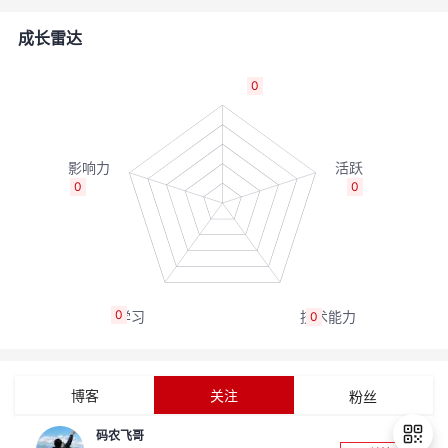
者
成长雷达
我
0
的
我
博
的
我
0
0
客
论
的
我
坛
圈
的
我
0
0
子
直
的
我
我
播
活
的
博客
关注
粉丝
我
动
关
的
码农飞哥