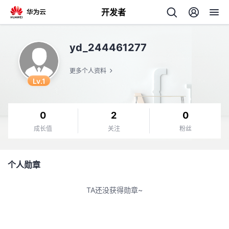
开发者
返
yd_244461277
回
更多个人资料
Lv.1
0
2
0
个
成长值
关注
粉丝
我
人
个人勋章
的
主
TA还没获得勋章~
开
页
发