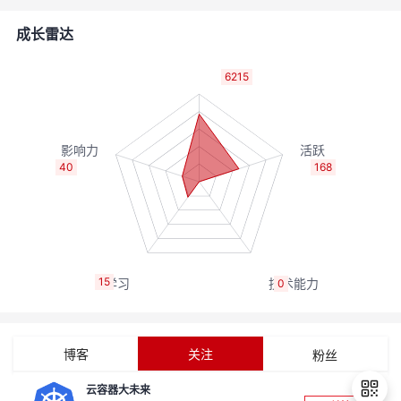
者
成长雷达
我
6215
的
我
博
的
我
40
168
客
论
的
我
坛
圈
的
我
15
0
子
直
的
我
我
播
活
的
博客
关注
粉丝
我
动
关
的
云容器大未来