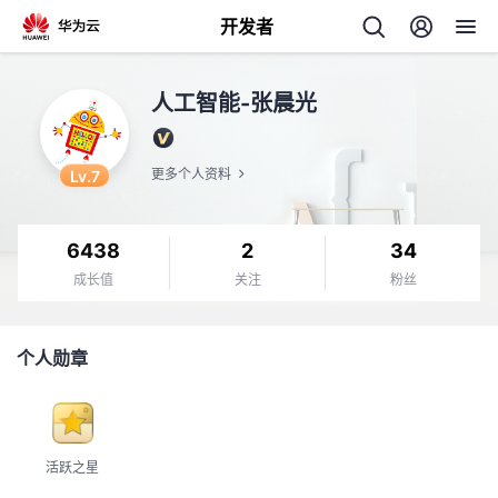
开发者
返
人工智能-张晨光
回
Lv.7
更多个人资料
6438
2
34
个
成长值
关注
粉丝
我
人
个人勋章
的
主
开
页
活跃之星
发