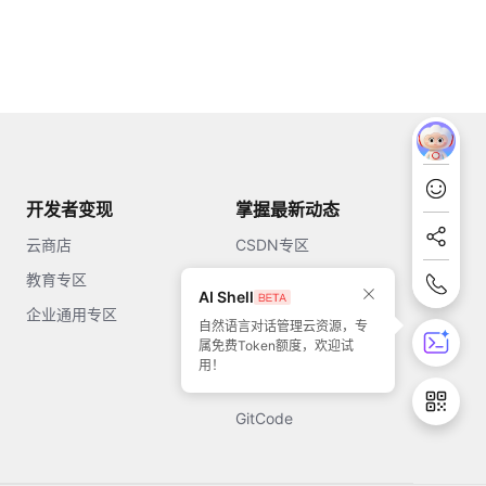
开发者变现
掌握最新动态
云商店
CSDN专区
教育专区
知乎
AI Shell
企业通用专区
开源中国
自然语言对话管理云资源，专
属免费Token额度，欢迎试
51CTO
用！
今日头条
GitCode