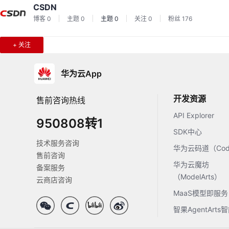
CSDN
博客
0
主题
0
主题
0
关注
0
粉丝
176
+ 关注
华为云App
开发资源
售前咨询热线
API Explorer
950808转1
SDK中心
技术服务咨询
华为云码道（Code
售前咨询
华为云魔坊
备案服务
（ModelArts）
云商店咨询
MaaS模型即服务
智果AgentArt