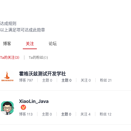
达成规则
以上满足
项可达成此勋章
博客
关注
论坛
Ta的关注
(3)
|
Ta的粉丝
(
0
)
霍格沃兹测试开发学社
博客
797
主题
0
主题
0
关注
0
粉丝
21
XiaoLin_Java
博客
113
主题
0
主题
0
关注
4
粉丝
12