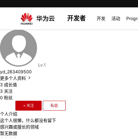
开发者
开发
活动
Prog
Lv.1
yd_283409500
更多个人资料
3
成长值
3
关注
0
粉丝
+ 关注
私信
个人介绍
这个人很懒，什么都没有留下
感兴趣或擅长的领域
暂无数据