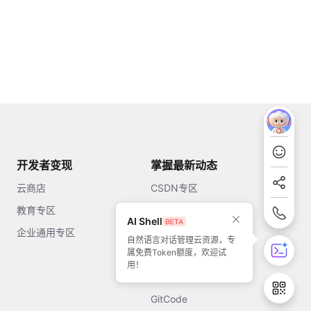
开发者变现
掌握最新动态
云商店
CSDN专区
教育专区
知乎
AI Shell
企业通用专区
开源中国
自然语言对话管理云资源，专
属免费Token额度，欢迎试
51CTO
用！
今日头条
GitCode