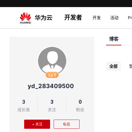
开发者
开发
活动
P
博客
全部
Lv.1
yd_283409500
3
3
0
成长值
关注
粉丝
+ 关注
私信