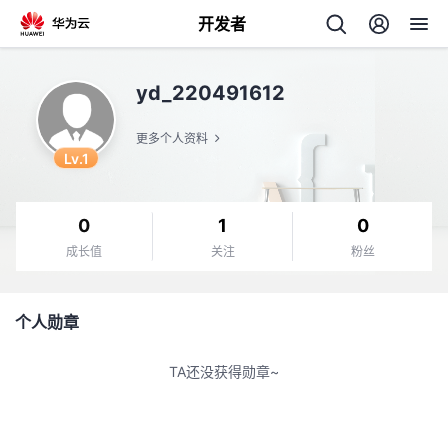
开发者
返
yd_220491612
回
更多个人资料
Lv.1
0
1
0
个
成长值
关注
粉丝
我
人
个人勋章
的
主
TA还没获得勋章~
开
页
发