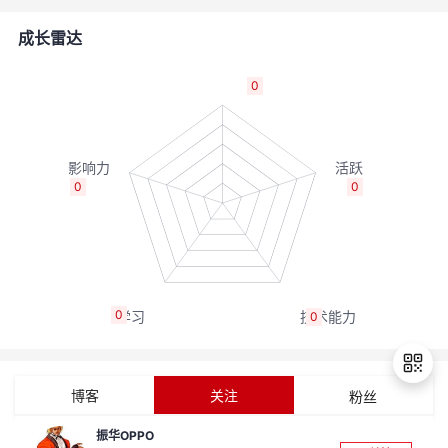
者
成长雷达
我
0
的
我
博
的
我
0
0
客
论
的
我
坛
圈
的
我
0
0
子
直
的
我
我
播
活
的
博客
关注
粉丝
我
动
关
的
振华OPPO
退