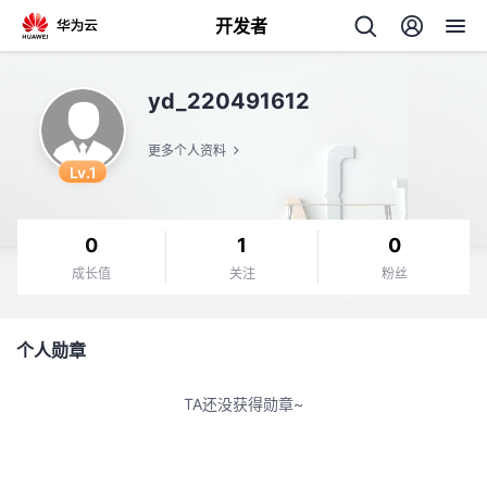
开发者
返
yd_220491612
回
更多个人资料
Lv.1
0
1
0
个
成长值
关注
粉丝
我
人
个人勋章
的
主
TA还没获得勋章~
开
页
发