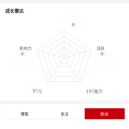
者
成长雷达
我
0
的
我
博
的
我
0
0
客
论
的
我
坛
圈
的
我
0
0
子
直
的
我
我
播
活
的
博客
关注
粉丝
我
动
关
的