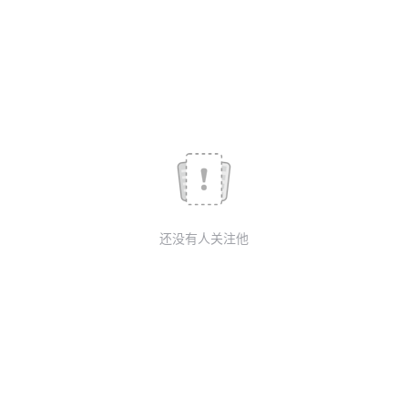
我
注
的
开
的
Programs
发
支
者
持
学
我
堂
还没有人关注他
的
我
我
技
的
的
我
术
云
课
的
我
支
声
程
认
的
我