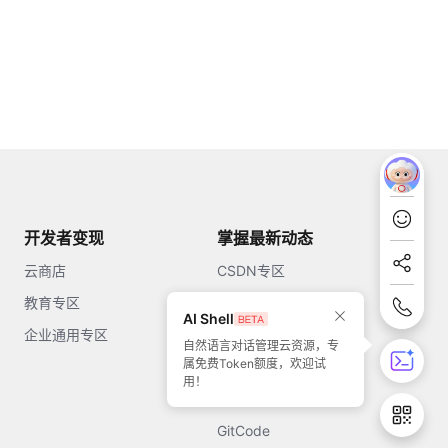
开发者变现
掌握最新动态
云商店
CSDN专区
教育专区
知乎
AI Shell
企业通用专区
开源中国
自然语言对话管理云资源，专
属免费Token额度，欢迎试
51CTO
用！
今日头条
GitCode