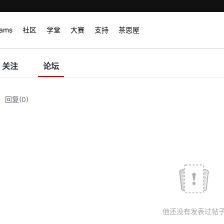
rams
社区
学堂
大赛
支持
茶思屋
关注
论坛
回复
(0)
他还没有发表过帖