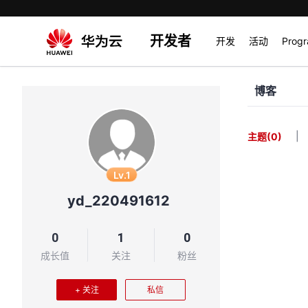
开发者
开发
活动
Prog
博客
|
主题
(0)
Lv.1
yd_220491612
0
1
0
成长值
关注
粉丝
+ 关注
私信