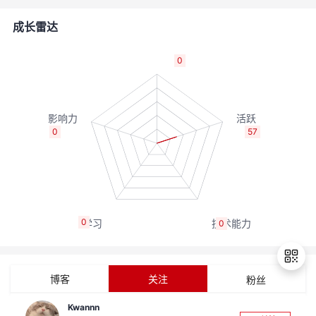
者
成长雷达
我
0
的
我
博
的
我
0
57
客
论
的
我
坛
圈
的
我
0
0
子
直
的
我
我
播
活
的
博客
关注
粉丝
我
动
关
的
Kwannn
退