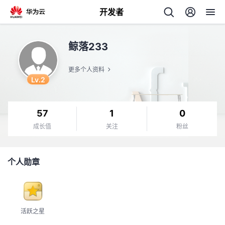
开发者
返
鲸落233
回
更多个人资料
Lv.2
57
1
0
个
成长值
关注
粉丝
我
人
个人勋章
的
主
开
页
活跃之星
发