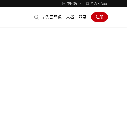
中国站
华为云App
华为云码道
文档
登录
注册
子