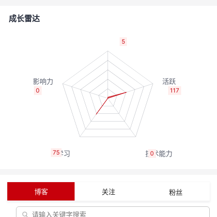
者
成长雷达
我
5
的
我
博
的
我
0
117
客
论
的
我
坛
圈
的
我
75
0
子
直
的
我
我
播
活
的
博客
关注
粉丝
我
动
关
的