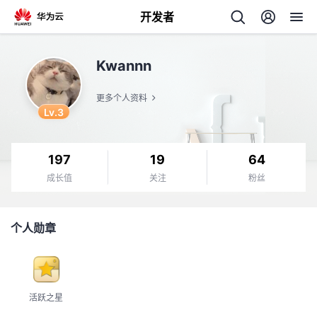
开发者
返
Kwannn
回
更多个人资料
Lv.3
197
19
64
个
成长值
关注
粉丝
我
人
个人勋章
的
主
开
页
活跃之星
发