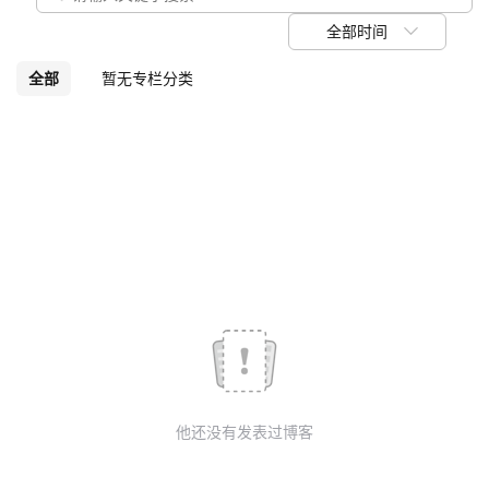
我
注
的
开
全部时间
的
Programs
发
全部
暂无专栏分类
支
者
持
学
我
堂
的
我
我
技
的
的
我
术
云
课
的
我
他还没有发表过博客
支
声
程
认
的
我