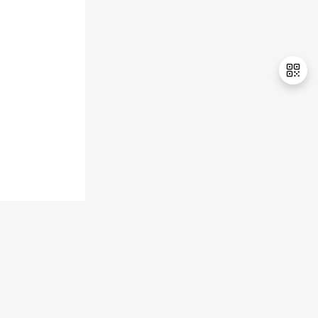
持
建
证
实
的
议
验
收
藏
退
出
登
录