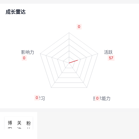
者
成长雷达
我
0
的
我
博
的
我
0
57
客
论
的
我
坛
圈
的
我
0
0
子
直
的
我
我
播
活
的
博
关
粉
客
注
丝
我
动
关
的