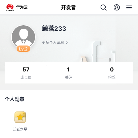
开发者
返
鲸落233
回
更多个人资料
Lv.2
57
1
0
个
成长值
关注
粉丝
我
人
个人勋章
的
主
开
页
活跃之星
发