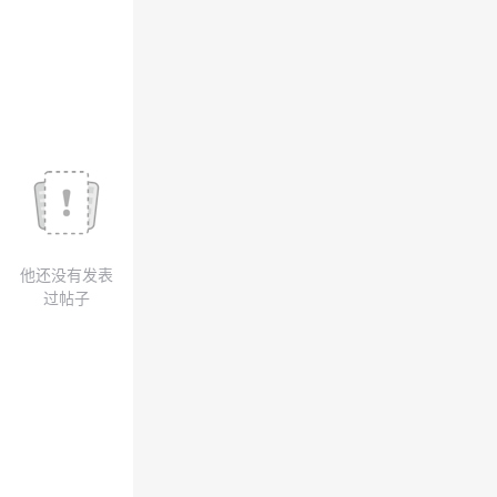
我
注
的
开
的
Programs
发
支
者
持
学
我
堂
他还没有发表
的
我
我
过帖子
技
的
的
我
术
云
课
的
我
支
声
程
认
的
我