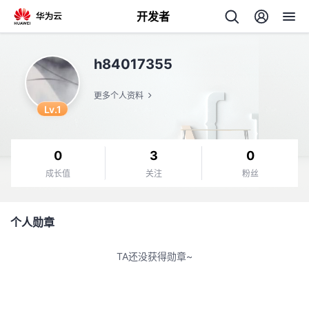
开发者
返
h84017355
回
更多个人资料
Lv.1
0
3
0
个
成长值
关注
粉丝
我
人
个人勋章
的
主
TA还没获得勋章~
开
页
发