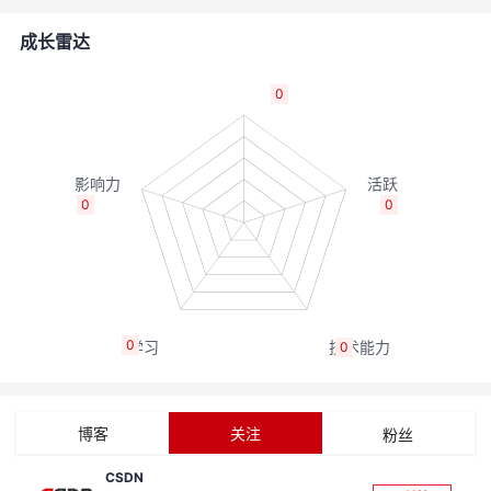
者
成长雷达
我
0
的
我
博
的
我
0
0
客
论
的
我
坛
圈
的
我
0
0
子
直
的
我
我
播
活
的
博客
关注
粉丝
我
动
关
的
CSDN