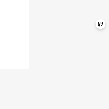
持
建
证
实
的
议
验
收
藏
退
出
登
录