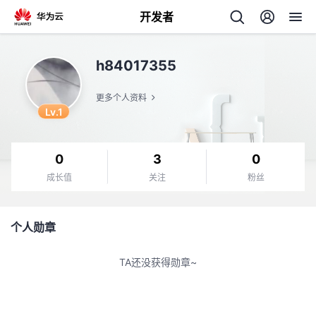
开发者
返
h84017355
回
更多个人资料
Lv.1
0
3
0
个
成长值
关注
粉丝
我
人
个人勋章
的
主
TA还没获得勋章~
开
页
发