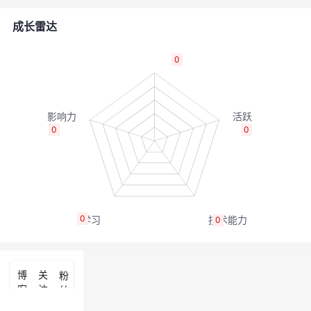
者
成长雷达
我
0
的
我
博
的
我
0
0
客
论
的
我
坛
圈
的
我
0
0
子
直
的
我
我
播
活
的
博
关
粉
客
注
丝
我
动
关
的