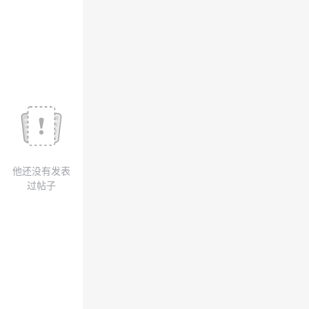
我
注
的
开
的
Programs
发
支
者
持
学
我
堂
他还没有发表
的
我
我
过帖子
技
的
的
我
术
云
课
的
我
支
声
程
认
的
我