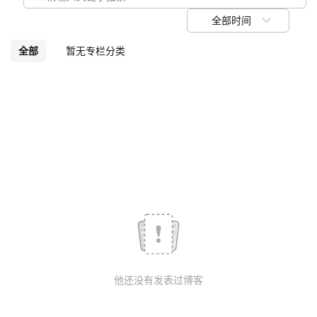
我
注
的
开
全部时间
的
Programs
发
全部
暂无专栏分类
支
者
持
学
我
堂
的
我
我
技
的
的
我
术
云
课
的
我
他还没有发表过博客
支
声
程
认
的
我