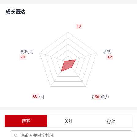
者
成长雷达
我
10
的
我
博
的
我
20
42
客
论
的
我
坛
圈
的
我
60
50
子
直
的
我
我
播
活
的
博客
关注
粉丝
我
动
关
的