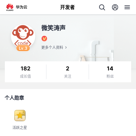
开发者
返
微笑涛声
回
Lv.3
更多个人资料
182
2
14
个
成长值
关注
粉丝
我
人
个人勋章
的
主
开
页
活跃之星
发