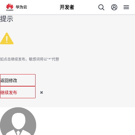
开发者
提示
返
回
如点击继续发布，敏感词将以“*”代替
个
返回修改
我
人
继续发布
✖
我
的
主
我
的
开
页
我
的
开
发