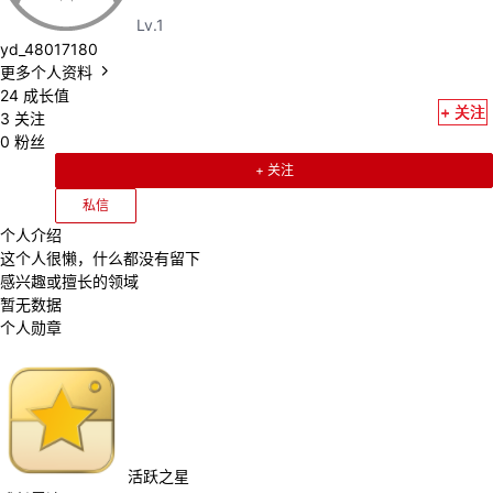
Lv.1
的
Programs
发
者
yd_48017180
更多个人资料
支
者
我
24
成长值
+ 关注
+ 关注
+ 关注
3
关注
0
粉丝
持
学
的
我
+ 关注
我
堂
博
的
我
私信
个人介绍
的
我
客
论
的
我
我
这个人很懒，什么都没有留下
感兴趣或擅长的领域
技
的
坛
圈
的
我
暂无数据
的
我
个人勋章
术
云
子
直
的
我
课
的
我
支
声
播
活
的
程
认
的
我
持
建
动
关
证
实
的
活跃之星