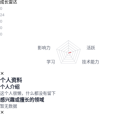
成长雷达
议
注
验
收
0
24
藏
0
0
0
个人资料
个人介绍
这个人很懒，什么都没有留下
感兴趣或擅长的领域
暂无数据