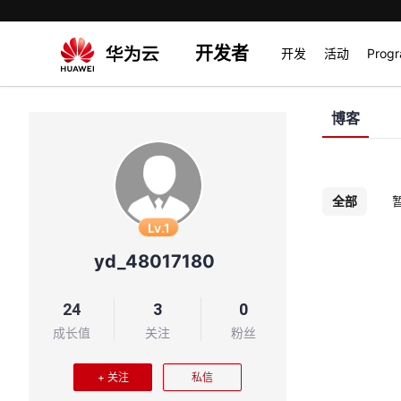
开发者
开发
活动
Prog
博客
全部
Lv.1
yd_48017180
24
3
0
成长值
关注
粉丝
+ 关注
私信