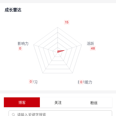
者
成长雷达
我
15
的
我
博
的
我
0
48
客
论
的
我
坛
圈
的
我
0
0
子
直
的
我
我
播
活
的
博客
关注
粉丝
我
动
关
的