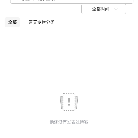
我
注
的
开
全部时间
的
Programs
发
全部
暂无专栏分类
支
者
持
学
我
堂
的
我
我
技
的
的
我
术
云
课
的
我
他还没有发表过博客
支
声
程
认
的
我