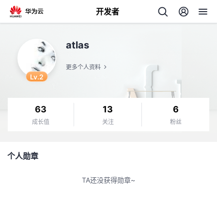
开发者
返
atlas
回
更多个人资料
Lv.2
63
13
6
个
成长值
关注
粉丝
我
人
个人勋章
的
主
TA还没获得勋章~
开
页
发